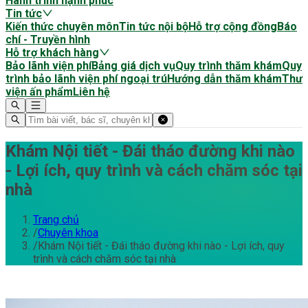
Hành trình hạnh phúc
Tin tức
Kiến thức chuyên môn
Tin tức nội bộ
Hỗ trợ cộng đồng
Báo
chí - Truyền hình
Hỗ trợ khách hàng
Bảo lãnh viện phí
Bảng giá dịch vụ
Quy trình thăm khám
Quy
trình bảo lãnh viện phí ngoại trú
Hướng dẫn thăm khám
Thư
viện ấn phẩm
Liên hệ
Khám Nội tiết - Đái tháo đường khi nào
- Lợi ích, quy trình và cách chăm sóc tại
nhà
Trang chủ
/
Chuyên khoa
/
Khám Nội tiết - Đái tháo đường khi nào - Lợi ích, quy
trình và cách chăm sóc tại nhà