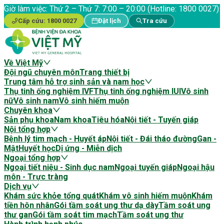
Giờ làm việc:
Thứ 2 – Thứ 7: 7:00 – 20:00 (Hotline: 1800 0027)
Cấp cứu:
1800 0027
Đặt lịch
Tra cứu
Về Việt Mỹ
Đội ngũ chuyên môn
Trang thiết bị
Trung tâm hỗ trợ sinh sản và nam học
Thụ tinh ống nghiệm IVF
Thụ tinh ống nghiệm IUI
Vô sinh
nữ
Vô sinh nam
Vô sinh hiếm muộn
Chuyên khoa
Sản phụ khoa
Nam khoa
Tiêu hóa
Nội tiết - Tuyến giáp
Nội tổng hợp
Bệnh lý tim mạch - Huyết áp
Nội tiết - Đái tháo đường
Gan -
Mật
Huyết học
Dị ứng - Miễn dịch
Ngoại tổng hợp
Ngoại tiết niệu - Sinh dục nam
Ngoại tuyến giáp
Ngoại hậu
môn - Trực tràng
Dịch vụ
Khám sức khỏe tổng quát
Khám vô sinh hiếm muộn
Khám
tiền hôn nhân
Gói tầm soát ung thư dạ dày
Tầm soát ung
thư gan
Gói tầm soát tim mạch
Tầm soát ung thư