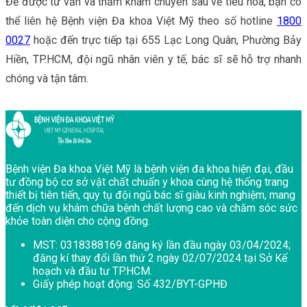
Để được tư vấn và thăm khám chuyên sâu về tiêu hóa, bạn có
thể liên hệ Bệnh viện Đa khoa Việt Mỹ theo số hotline
1800
0027
hoặc đến trực tiếp tại 655 Lạc Long Quân, Phường Bảy
Hiền, TP.HCM, đội ngũ nhân viên y tế, bác sĩ sẽ hỗ trợ nhanh
chóng và tận tâm.
Chân trang Bệnh viện Đa khoa Việt Mỹ
Bệnh viện Đa khoa Việt Mỹ là bệnh viện đa khoa hiện đại, đầu
tư đồng bộ cơ sở vật chất chuẩn y khoa cùng hệ thống trang
thiết bị tiên tiến, quy tụ đội ngũ bác sĩ giàu kinh nghiệm, mang
đến dịch vụ khám chữa bệnh chất lượng cao và chăm sóc sức
khỏe toàn diện cho cộng đồng.
MST:
0318388169 đăng ký lần đầu ngày 03/04/2024;
đăng kí thay đổi lần thứ 2 ngày 02/07/2024 tại Sở Kế
hoạch và đầu tư TP.HCM.
Giấy phép hoạt động:
Số 432/BYT-GPHĐ