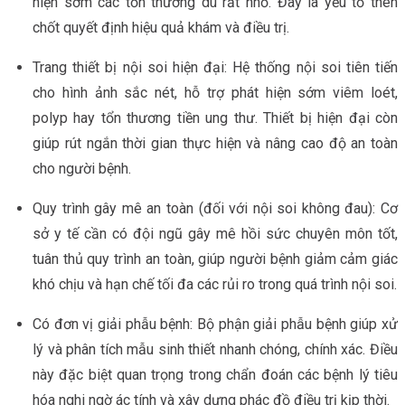
hiện sớm các tổn thương dù rất nhỏ. Đây là yếu tố then
chốt quyết định hiệu quả khám và điều trị.
Trang thiết bị nội soi hiện đại: Hệ thống nội soi tiên tiến
cho hình ảnh sắc nét, hỗ trợ phát hiện sớm viêm loét,
polyp hay tổn thương tiền ung thư. Thiết bị hiện đại còn
giúp rút ngắn thời gian thực hiện và nâng cao độ an toàn
cho người bệnh.
Quy trình gây mê an toàn (đối với nội soi không đau): Cơ
sở y tế cần có đội ngũ gây mê hồi sức chuyên môn tốt,
tuân thủ quy trình an toàn, giúp người bệnh giảm cảm giác
khó chịu và hạn chế tối đa các rủi ro trong quá trình nội soi.
Có đơn vị giải phẫu bệnh: Bộ phận giải phẫu bệnh giúp xử
lý và phân tích mẫu sinh thiết nhanh chóng, chính xác. Điều
này đặc biệt quan trọng trong chẩn đoán các bệnh lý tiêu
hóa nghi ngờ ác tính và xây dựng phác đồ điều trị kịp thời.