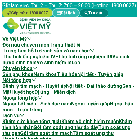
Giờ làm việc:
Thứ 2 – Thứ 7: 7:00 – 20:00 (Hotline: 1800 0027)
Cấp cứu:
1800 0027
Đặt lịch
Tra cứu
Về Việt Mỹ
Đội ngũ chuyên môn
Trang thiết bị
Trung tâm hỗ trợ sinh sản và nam học
Thụ tinh ống nghiệm IVF
Thụ tinh ống nghiệm IUI
Vô sinh
nữ
Vô sinh nam
Vô sinh hiếm muộn
Chuyên khoa
Sản phụ khoa
Nam khoa
Tiêu hóa
Nội tiết - Tuyến giáp
Nội tổng hợp
Bệnh lý tim mạch - Huyết áp
Nội tiết - Đái tháo đường
Gan -
Mật
Huyết học
Dị ứng - Miễn dịch
Ngoại tổng hợp
Ngoại tiết niệu - Sinh dục nam
Ngoại tuyến giáp
Ngoại hậu
môn - Trực tràng
Dịch vụ
Khám sức khỏe tổng quát
Khám vô sinh hiếm muộn
Khám
tiền hôn nhân
Gói tầm soát ung thư dạ dày
Tầm soát ung
thư gan
Gói tầm soát tim mạch
Tầm soát ung thư