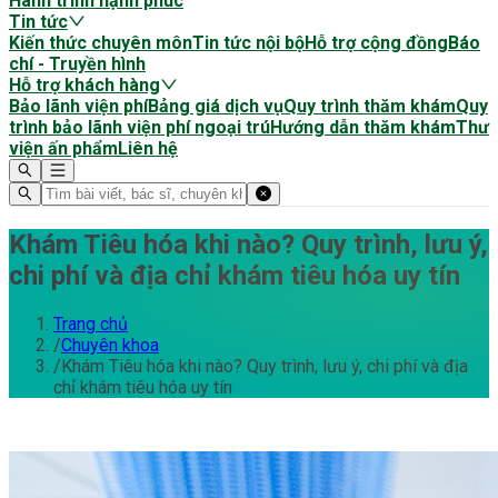
Hành trình hạnh phúc
Tin tức
Kiến thức chuyên môn
Tin tức nội bộ
Hỗ trợ cộng đồng
Báo
chí - Truyền hình
Hỗ trợ khách hàng
Bảo lãnh viện phí
Bảng giá dịch vụ
Quy trình thăm khám
Quy
trình bảo lãnh viện phí ngoại trú
Hướng dẫn thăm khám
Thư
viện ấn phẩm
Liên hệ
Khám Tiêu hóa khi nào? Quy trình, lưu ý,
chi phí và địa chỉ khám tiêu hóa uy tín
Trang chủ
/
Chuyên khoa
/
Khám Tiêu hóa khi nào? Quy trình, lưu ý, chi phí và địa
chỉ khám tiêu hóa uy tín