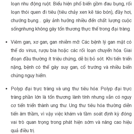
loạn nhu động ruột. Biểu hiện phổ biến gồm đau bụng, rối
loạn thói quen đi tiêu (tiêu chảy xen kẽ táo bón), đầy hơi,
chướng bụng… gây ảnh hưởng nhiều đến chất lượng cuộc
sốngnhưng không gây tổn thương thực thể trong đại tràng.
Viêm gan, xơ gan, gan nhiễm mỡ: Các bệnh lý gan mật có
thể do virus, rượu bia hoặc các rối loạn chuyển hóa. Giai
đoạn đầu thường ít triệu chứng, dễ bị bỏ sót. Khi tiến triển
nặng, bệnh có thể gây suy gan, cổ trướng và nhiều biến
chứng nguy hiểm.
Polyp đại trực tràng và ung thư tiêu hóa: Polyp đại trực
tràng phần lớn là tổn thương lành tính nhưng vẫn có nguy
cơ tiến triển thành ung thư. Ung thư tiêu hóa thường diễn
tiến âm thầm, vì vậy việc khám và tầm soát định kỳ đóng
vai trò quan trọng trong phát hiện sớm và nâng cao hiệu
quả điều trị.