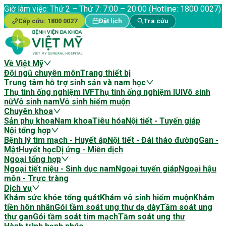
Giờ làm việc:
Thứ 2 – Thứ 7: 7:00 – 20:00 (Hotline: 1800 0027)
Cấp cứu:
1800 0027
Đặt lịch
Tra cứu
Về Việt Mỹ
Đội ngũ chuyên môn
Trang thiết bị
Trung tâm hỗ trợ sinh sản và nam học
Thụ tinh ống nghiệm IVF
Thụ tinh ống nghiệm IUI
Vô sinh
nữ
Vô sinh nam
Vô sinh hiếm muộn
Chuyên khoa
Sản phụ khoa
Nam khoa
Tiêu hóa
Nội tiết - Tuyến giáp
Nội tổng hợp
Bệnh lý tim mạch - Huyết áp
Nội tiết - Đái tháo đường
Gan -
Mật
Huyết học
Dị ứng - Miễn dịch
Ngoại tổng hợp
Ngoại tiết niệu - Sinh dục nam
Ngoại tuyến giáp
Ngoại hậu
môn - Trực tràng
Dịch vụ
Khám sức khỏe tổng quát
Khám vô sinh hiếm muộn
Khám
tiền hôn nhân
Gói tầm soát ung thư dạ dày
Tầm soát ung
thư gan
Gói tầm soát tim mạch
Tầm soát ung thư