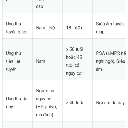
cao
Ung thư
Siêu âm tuyến
Nam - Nữ
18 - 60+
tuyến giáp
giáp
≥ 50 tuổi
Ung thư
PSA (±MPR nếu
hoặc 45
tiền liệt
Nam
nghi ngờ), Siêu
tuổi có
tuyến
âm
nguy cơ
Người có
Ung thư dạ
nguy cơ
≥ 40 tuổi
Nội soi dạ dày
dày
(HP, polyp,
gia đình)