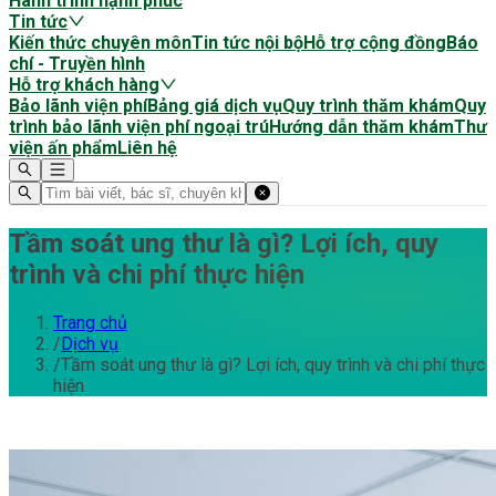
Hành trình hạnh phúc
Tin tức
Kiến thức chuyên môn
Tin tức nội bộ
Hỗ trợ cộng đồng
Báo
chí - Truyền hình
Hỗ trợ khách hàng
Bảo lãnh viện phí
Bảng giá dịch vụ
Quy trình thăm khám
Quy
trình bảo lãnh viện phí ngoại trú
Hướng dẫn thăm khám
Thư
viện ấn phẩm
Liên hệ
Tầm soát ung thư là gì? Lợi ích, quy
trình và chi phí thực hiện
Trang chủ
/
Dịch vụ
/
Tầm soát ung thư là gì? Lợi ích, quy trình và chi phí thực
hiện