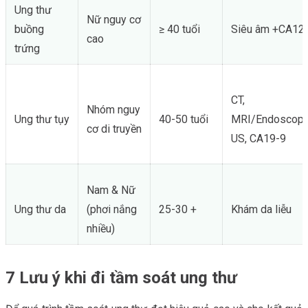
Ung thư
Nữ nguy cơ
buồng
≥ 40 tuổi
Siêu âm +CA12
cao
trứng
CT,
Nhóm nguy
Ung thư tụy
40-50 tuổi
MRI/Endoscopi
cơ di truyền
US, CA19-9
Nam & Nữ
Ung thư da
(phơi nắng
25-30 +
Khám da liễu
nhiều)
7 Lưu ý khi đi tầm soát ung thư