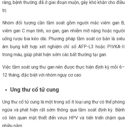
ràng, bệnh thường đã ở giai đoạn muộn, gây khó khăn cho điều
trị.
Nhóm đối tượng cần tầm soát gồm người mắc viêm gan B,
viêm gan C mạn tính, xơ gan, gan nhiễm mỡ nặng hoặc người
uống rượu bia kéo dài. Phương pháp tầm soát cơ bản là siêu
âm bụng kết hợp xét nghiệm chỉ số AFP-L3 hoặc PIVKA-II
trong máu, giúp phát hiện sớm các bất thường tại gan.
Việc tầm soát ung thư gan nên được thực hiện định kỳ mỗi 6–
12 tháng, đặc biệt với nhóm nguy cơ cao.
Ung thư cổ tử cung
Ung thư cổ tử cung là một trong số ít loại ung thư có thể phòng
ngừa và phát hiện rất sớm thông qua tầm soát định kỳ. Bệnh
có liên quan mật thiết đến virus HPV và tiến triển chậm qua
nhiều năm.