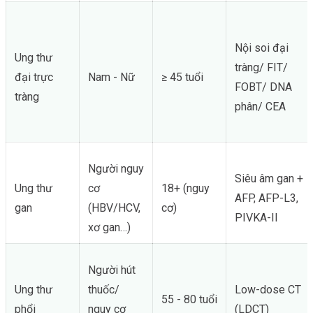
Nội soi đại
Ung thư
tràng/ FIT/
đại trực
Nam - Nữ
≥ 45 tuổi
FOBT/ DNA
tràng
phân/ CEA
Người nguy
Siêu âm gan +
Ung thư
cơ
18+ (nguy
AFP, AFP-L3,
gan
(HBV/HCV,
cơ)
PIVKA-II
xơ gan…)
Người hút
Ung thư
thuốc/
Low-dose CT
55 - 80 tuổi
phổi
nguy cơ
(LDCT)