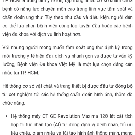
TP. HCM là trung tâm y tế lớn, tập trung nhiều cơ sở khám chữa
bệnh có năng lực chuyên môn cao trong lĩnh vực tầm soát và
chẩn đoán ung thư. Tùy theo nhu cầu và điều kiện, người dân
có thể lựa chọn bệnh viện công lập tuyến đầu hoặc các bệnh
viện đa khoa với dịch vụ linh hoạt hơn.
Với những người mong muốn tầm soát ung thư định kỳ trong
môi trường y tế hiện đại, dịch vụ nhanh gọn và được tư vấn kỹ
lưỡng, Bệnh viện Đa khoa Việt Mỹ là một lựa chọn đáng cân
nhắc tại TP. HCM.
Hệ thống cơ sở vật chất và trang thiết bị được đầu tư đồng bộ
từ xét nghiệm tới các hệ thống chẩn đoán hình ảnh, thăm dò
chức năng:
Hệ thống máy CT GE Revolution Maxima 128 lát cắt tích
hợp trí tuệ nhân tạo (AI) tự động định vị bệnh nhân, tối ưu
liều chiếu, giảm nhiễu và tái tạo hình ảnh thông minh, mang