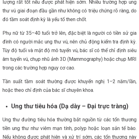
lượng rất tốt nếu được phát hiện sớm. Nhiều trường hợp ung
thư vú giai đoạn đầu gần như không có triệu chứng rõ ràng, do
đó tầm soát định kỳ là yếu tố then chốt.
Phụ nữ từ 35–40 tuổi trở lên, đặc biệt là người có tiền sử gia
đình có người mắc ung thư vú, nên chủ động kiểm tra định kỳ.
Tùy độ tuổi và mật độ mô tuyến vú, bác sĩ có thể chỉ định siêu
âm tuyến vú, chụp nhũ ảnh 3D (Mammography) hoặc chụp MRI
trong các trường hợp nguy cơ cao.
Tần suất tầm soát thường được khuyến nghị 1–2 năm/lần,
hoặc theo chỉ định của bác sĩ chuyên khoa.
Ung thư tiêu hóa (Dạ dày – Đại trực tràng)
Ung thư đường tiêu hóa thường bắt nguồn từ các tổn thương
tiền ung thư như viêm mạn tính, polyp hoặc loạn sản tế bào.
Nếu không được phát hiện và xử trí sớm, các tổn thương này