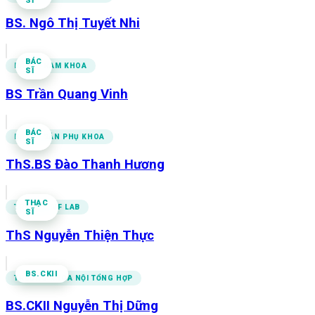
SĨ
BS. Ngô Thị Tuyết Nhi
BÁC
BÁC SĨ NAM KHOA
SĨ
BS Trần Quang Vinh
BÁC
BÁC SĨ SẢN PHỤ KHOA
SĨ
ThS.BS Đào Thanh Hương
THẠC
TRƯỞNG IVF LAB
SĨ
ThS Nguyễn Thiện Thực
BS.CKII
TRƯỞNG KHOA NỘI TỔNG HỢP
BS.CKII Nguyễn Thị Dững