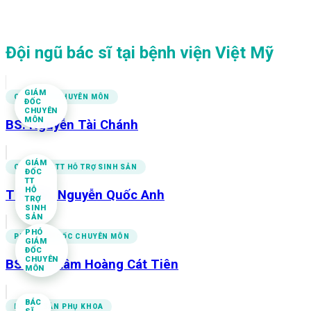
Đội ngũ bác sĩ tại bệnh viện Việt Mỹ
GIÁM
GIÁM ĐỐC CHUYÊN MÔN
ĐỐC
CHUYÊN
MÔN
BS. Nguyễn Tài Chánh
GIÁM
GIÁM ĐỐC TT HỖ TRỢ SINH SẢN
ĐỐC
TT
HỖ
ThS.BS. Nguyễn Quốc Anh
TRỢ
SINH
SẢN
PHÓ
PHÓ GIÁM ĐỐC CHUYÊN MÔN
GIÁM
ĐỐC
CHUYÊN
BS CKII. Lâm Hoàng Cát Tiên
MÔN
BÁC
BÁC SĨ SẢN PHỤ KHOA