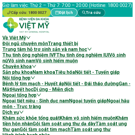
Giờ làm việc:
Thứ 2 – Thứ 7: 7:00 – 20:00 (Hotline: 1800 0027)
Cấp cứu:
1800 0027
Đặt lịch
Tra cứu
Về Việt Mỹ
Đội ngũ chuyên môn
Trang thiết bị
Trung tâm hỗ trợ sinh sản và nam học
Thụ tinh ống nghiệm IVF
Thụ tinh ống nghiệm IUI
Vô sinh
nữ
Vô sinh nam
Vô sinh hiếm muộn
Chuyên khoa
Sản phụ khoa
Nam khoa
Tiêu hóa
Nội tiết - Tuyến giáp
Nội tổng hợp
Bệnh lý tim mạch - Huyết áp
Nội tiết - Đái tháo đường
Gan -
Mật
Huyết học
Dị ứng - Miễn dịch
Ngoại tổng hợp
Ngoại tiết niệu - Sinh dục nam
Ngoại tuyến giáp
Ngoại hậu
môn - Trực tràng
Dịch vụ
Khám sức khỏe tổng quát
Khám vô sinh hiếm muộn
Khám
tiền hôn nhân
Gói tầm soát ung thư dạ dày
Tầm soát ung
thư gan
Gói tầm soát tim mạch
Tầm soát ung thư