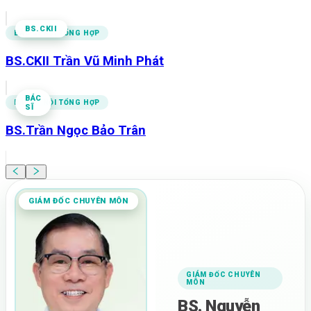
BS.CKII
BÁC SĨ NỘI TỔNG HỢP
BS.CKII Trần Vũ Minh Phát
BÁC
BÁC SĨ NỘI TỔNG HỢP
SĨ
BS.Trần Ngọc Bảo Trân
GIÁM ĐỐC CHUYÊN MÔN
GIÁM ĐỐC CHUYÊN
MÔN
BS. Nguyễn