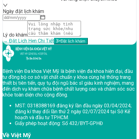
Ngày đặt lịch khám
Lý do khám
→ Đặt Lịch Hẹn Chi Tiết
Đặt lịch khám
Chân trang Bệnh viện Đa khoa Việt Mỹ
Bệnh viện Đa khoa Việt Mỹ là bệnh viện đa khoa hiện đại, đầu
tư đồng bộ cơ sở vật chất chuẩn y khoa cùng hệ thống trang
thiết bị tiên tiến, quy tụ đội ngũ bác sĩ giàu kinh nghiệm, mang
đến dịch vụ khám chữa bệnh chất lượng cao và chăm sóc sức
khỏe toàn diện cho cộng đồng.
MST:
0318388169 đăng ký lần đầu ngày 03/04/2024;
đăng kí thay đổi lần thứ 2 ngày 02/07/2024 tại Sở Kế
hoạch và đầu tư TP.HCM.
Giấy phép hoạt động:
Số 432/BYT-GPHĐ
Về Việt Mỹ