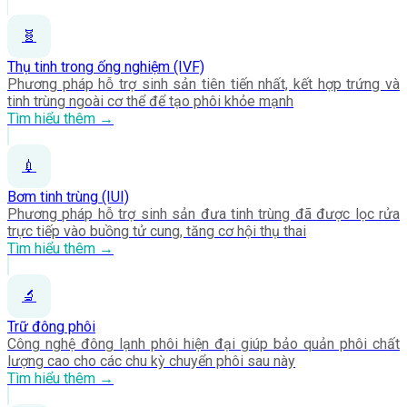
🧬
Thụ tinh trong ống nghiệm (IVF)
Phương pháp hỗ trợ sinh sản tiên tiến nhất, kết hợp trứng và
tinh trùng ngoài cơ thể để tạo phôi khỏe mạnh
Tìm hiểu thêm →
💉
Bơm tinh trùng (IUI)
Phương pháp hỗ trợ sinh sản đưa tinh trùng đã được lọc rửa
trực tiếp vào buồng tử cung, tăng cơ hội thụ thai
Tìm hiểu thêm →
🔬
Trữ đông phôi
Công nghệ đông lạnh phôi hiện đại giúp bảo quản phôi chất
lượng cao cho các chu kỳ chuyển phôi sau này
Tìm hiểu thêm →