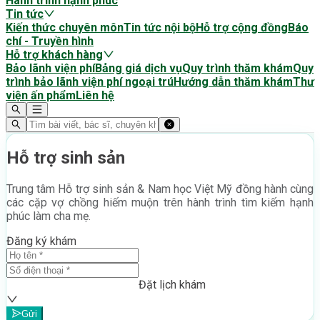
Hành trình hạnh phúc
Tin tức
Kiến thức chuyên môn
Tin tức nội bộ
Hỗ trợ cộng đồng
Báo
chí - Truyền hình
Hỗ trợ khách hàng
Bảo lãnh viện phí
Bảng giá dịch vụ
Quy trình thăm khám
Quy
trình bảo lãnh viện phí ngoại trú
Hướng dẫn thăm khám
Thư
viện ấn phẩm
Liên hệ
Hỗ trợ sinh sản
Trung tâm Hỗ trợ sinh sản & Nam học Việt Mỹ đồng hành cùng
các cặp vợ chồng hiếm muộn trên hành trình tìm kiếm hạnh
phúc làm cha mẹ.
Đăng ký khám
Đặt lịch khám
Gửi