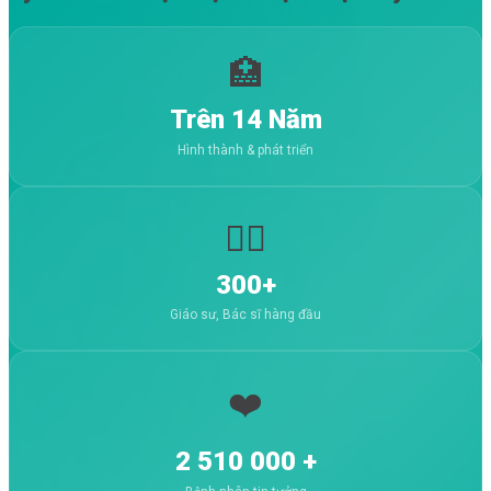
cao chất lượng điều trị,
hướng đến mô hình
bệnh viện an toàn, hiệu
🏥
quả và lấy người bệnh
làm trung tâm
Trên 14 Năm
Hình thành & phát triển
👨‍⚕️
300+
Giáo sư, Bác sĩ hàng đầu
❤️
2 510 000 +