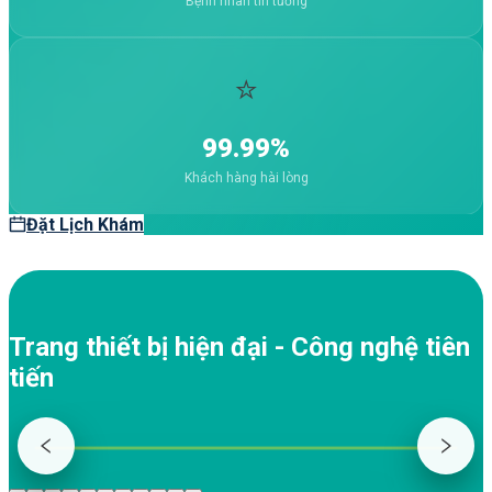
Bệnh nhân tin tưởng
⭐
99.99%
Khách hàng hài lòng
Đặt Lịch Khám
Trang thiết bị hiện đại - Công nghệ tiên
tiến
THIẾT BỊ
Máy chụp cắt lớp vi tính GE Revolution Maxima 128